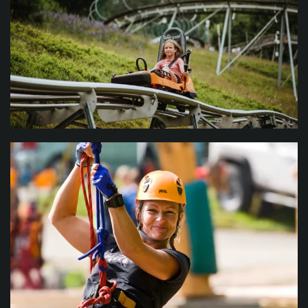
TOR BOBSLEJOWY
Całoroczna zabawa na 900 metrach dla dzieci i
dorosłych!
Więcej informacji