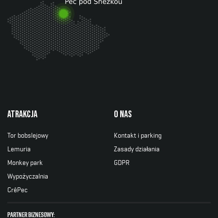
Atrakcja
O nas
Tor bobslejowy
Kontakt i parking
Lemuria
Zasady działania
Monkey park
GDPR
Wypożyczalnia
CrêPec
partner biznesowy: