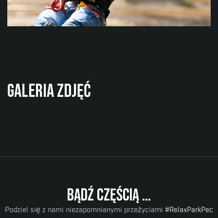
Monkey park
Park linowy dla dzieci i dorosłych z dziesiątkami
przeszkód.
Galeria zdjęć
Więcej informacji
Bądź częścią ...
Podziel się z nami niezapomnianymi przeżyciami
#RelaxParkPec