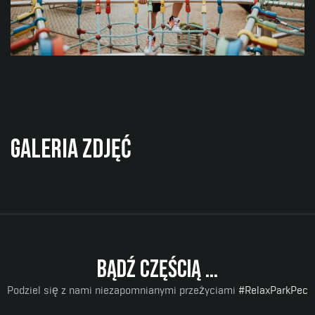
Lemurie
Park dla dzieci w każdym wieku! Plac zabaw dla
najmłodszych, trampoliny i adrenalinowe zjeżdżalnie
Galeria zdjęć
dla starszych.
Więcej informacji
Bądź częścią ...
Podziel się z nami niezapomnianymi przeżyciami
#RelaxParkPec