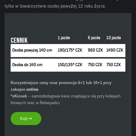
tylko w towarzystwie osoby powyżej 12 roku życia.
1 jazda
6 jazda
10 jazda
Cennik
Osoba powyżej 140 cm
190/175* CZK
960 CZK
1490 CZK
Osoba do 140 cm
150/135* CZK
750 CZK
750 CZK
Korzystniejsze ceny oraz promocje 6+1 lub 10+1 przy
zakupie
online
*sKiosek
– samoobsługowa kasa znajdująca się przy kolejach
linowych oraz w Relaxparku
Kup