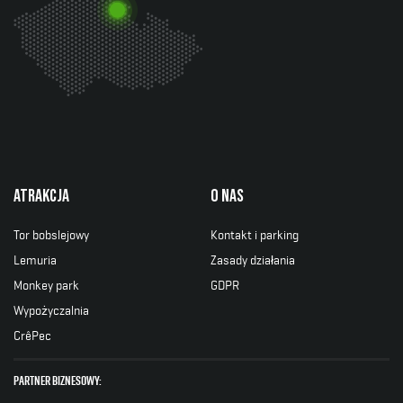
Atrakcja
O nas
Tor bobslejowy
Kontakt i parking
Lemuria
Zasady działania
Monkey park
GDPR
Wypożyczalnia
CrêPec
partner biznesowy: