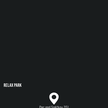
Relax park
Pec pod Sněžkou 351