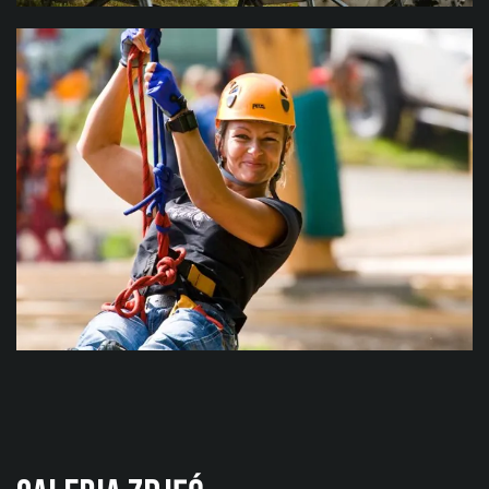
TOR BOBSLEJOWY
Całoroczna zabawa na 900 metrach dla dzieci i
dorosłych
Więcej informacji
MONKEY PARK
Park linowy dla dzieci i dorosłych z dziesiątkami
przeszkód.